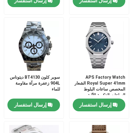
إرسال استفسار
إرسال استفسار
APS Factory Watch
سوبر كلون BT4130 ديتوناس
Royal Super 41mm الشعار
904L زعفرة مرآة مقاومة
المخصص ساعات البلوط
للماء
الساعات الذكرية الآلية
إرسال استفسار
إرسال استفسار