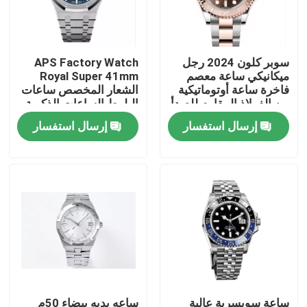
حولنا
سوبر كلون 2024 رجل
APS Factory Watch
ميكانيكي ساعة معصم
Royal Super 41mm
جولة في المصنع
فاخرة ساعة أوتوماتيكية
الشعار المخصص ساعات
من الفولاذ المقاوم للصدأ
البلوط الساعات الذكرية
الآلية
إرسال استفسار
إرسال استفسار
مراقبة الجودة
اتصل بنا
اطلب اقتباس
ساعة معصم ميكانيكية
ساعة يد كوارتز للرجال
ساعة سويسرية عالية
ساعه يديه بيضاء 50م