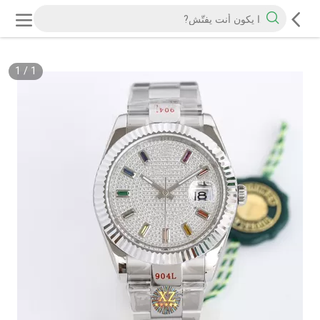
1
/
1