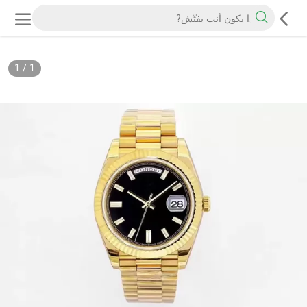
1
/
1