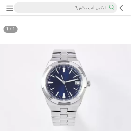
1
/
1