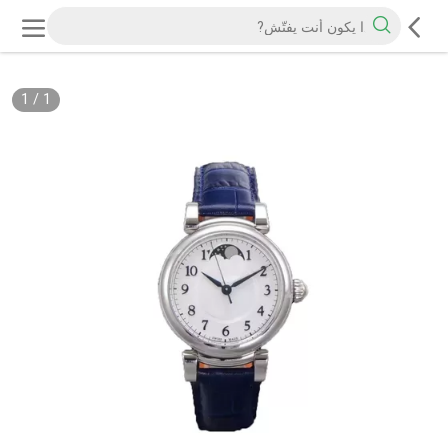
1
/
1