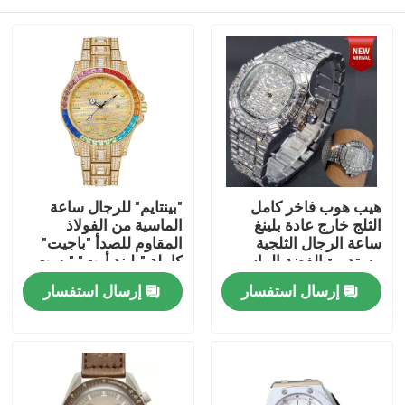
هيب هوب فاخر كامل
"بينتايم" للرجال ساعة
الثلج خارج عادة بلينغ
الماسية من الفولاذ
ساعة الرجال الثلجية
المقاوم للصدأ "باجيت"
مستديرة الفضة الماس
كاملة "بليند أوت" "بست
أون" "جوائز ثلجية" "هيب
المنزل
إرسال استفسار
إرسال استفسار
هوب"
المنتجات
فيديوهات