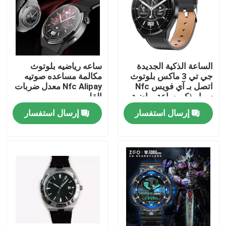
حولنا
جولة في المصنع
الساعة الذكية الجديدة
ساعه رياضيه بلوتوث
جي تي 3 ماكس بلوتوث
مكالمة مساعده صوتيه
اتصل بـ آي فويس Nfc
Nfc Alipay معدل ضربات
مراقبة الجودة
سوار ذكي ساعة رياضية
القلب
إرسال استفسار
إرسال استفسار
اتصل بنا
اطلب اقتباس
ساعة معصم ميكانيكية
ساعة يد كوارتز للرجال