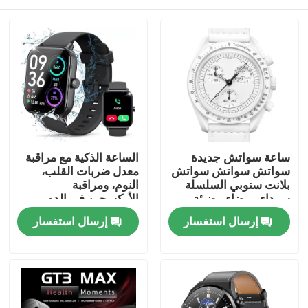
ساعة سواتش جديدة
الساعة الذكية مع مراقبة
سواتش سواتش سواتش
معدل ضربات القلب،
بلانت سنوبي السلسلة
النوم، ومراقبة
سوداء وبيضاء مضيئة
الأوكسجين في الدم،
ساعة مقاومة للماء
تصحيح الصورة التلقائي
المنزل
إرسال استفسار
إرسال استفسار
لمعدل ضربات القلب
على مدار اليوم، مكبرات
الصوت
المنتجات
فيديوهات