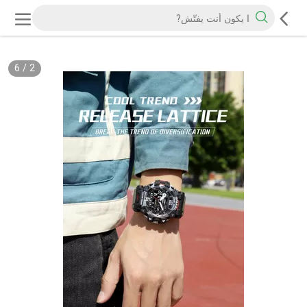
6
/
2