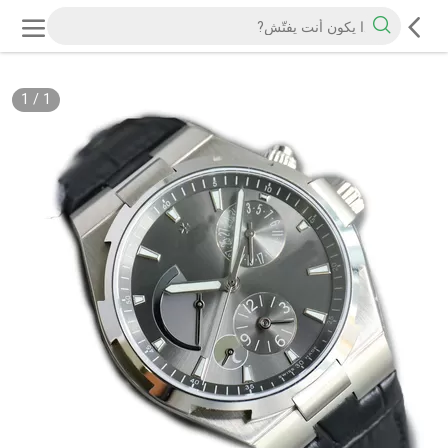
1
/
1